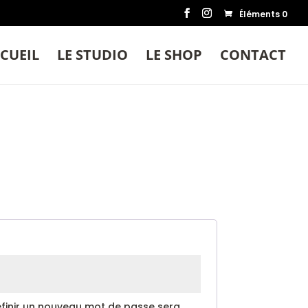
Éléments 0
CUEIL
LE STUDIO
LE SHOP
CONTACT
oire
éfinir un nouveau mot de passe sera