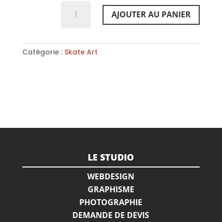
quantité
AJOUTER AU PANIER
de
Accroche
skate
Catégorie :
Skate Art
LE STUDIO
WEBDESIGN
GRAPHISME
PHOTOGRAPHIE
DEMANDE DE DEVIS